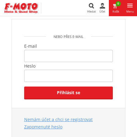
0
Hledat
Účet
Košík
Menu
Hledat
NEBO PŘES E-MAIL
E-mail
Heslo
Přihlásit se
Nemám účet a chci se registrovat
Zapomenuté heslo