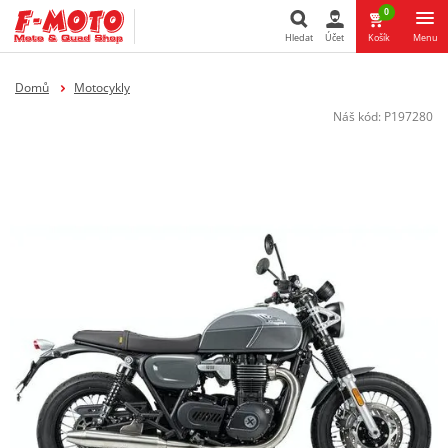
0
Hledat
Účet
Košík
Menu
Hledat
Domů
Motocykly
Náš kód:
P197280