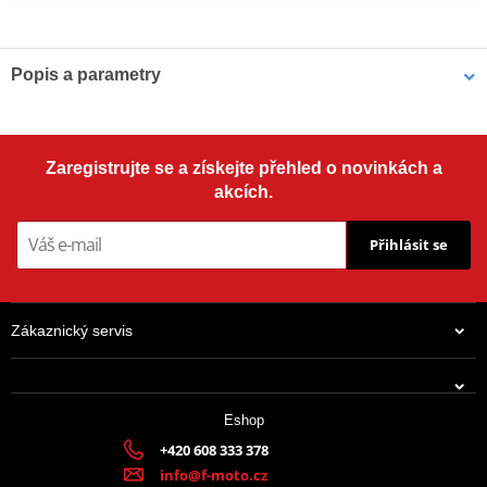
Popis a parametry
MOTOR A PŘEVODOVKA
Zaregistrujte se a získejte přehled o novinkách a
akcích.
Typ motoru
Přihlásit se
řadový, 2 válec, 4-taktní, vodou chlazený
Max. výkon
Zákaznický servis
61 kW @ 6.550 min
Max. Točivý moment
Eshop
+420 608 333 378
108 Nm @ 3.100 min-1
info@f-moto.cz