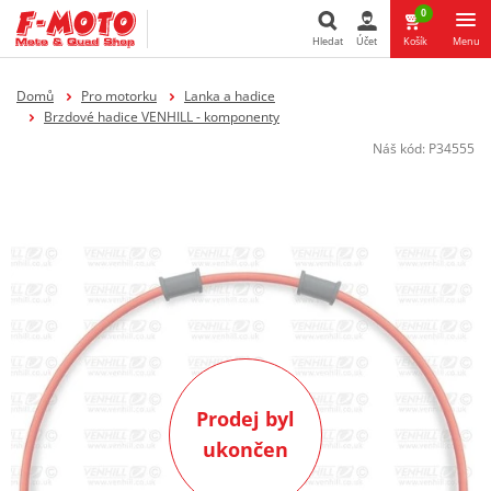
0
Hledat
Účet
Košík
Menu
Hledat
Domů
Pro motorku
Lanka a hadice
Brzdové hadice VENHILL - komponenty
Náš kód:
P34555
Prodej byl
ukončen