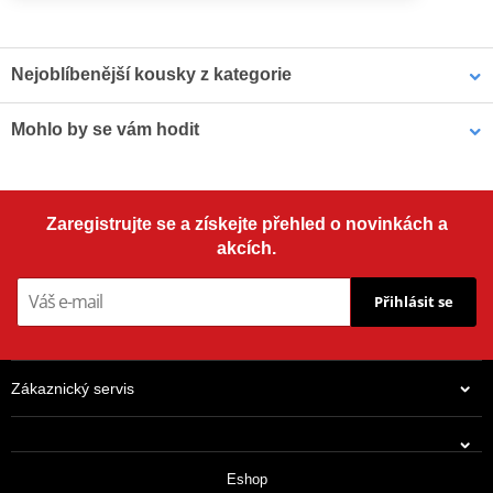
Nejoblíbenější kousky z kategorie
Mohlo by se vám hodit
Brzdová hadice Venhill
Banjo Venhill
POWERHOSEPLUS 3H0500-
POWERHOSEPLUS
YE 500mm žlutá
3/60097S 45° nerez
Nástroj pro rychlé a čisté odvzdušnění brzd motocyklu Venhill
Zaregistrujte se a získejte přehled o novinkách a
VWK011
akcích.
Přihlásit se
Zákaznický servis
707 Kč
529 Kč
Eshop
Expedujeme do 2 dnů
Expedujeme do 2 dnů