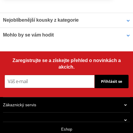
Nejoblíbenější kousky z kategorie
Mohlo by se vám hodit
Brzdová hadice Venhill
Banjo Venhill
POWERHOSEPLUS 3H0500-
POWERHOSEPLUS
YE 500mm žlutá
3/60097S 45° nerez
Nástroj pro rychlé a čisté odvzdušnění brzd motocyklu Venhill
Zaregistrujte se a získejte přehled o novinkách a
VWK011
akcích.
Přihlásit se
Zákaznický servis
707 Kč
529 Kč
Eshop
Expedujeme do 2 dnů
Expedujeme do 2 dnů