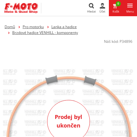
0
Hledat
Účet
Košík
Menu
Hledat
Domů
Pro motorku
Lanka a hadice
Brzdové hadice VENHILL - komponenty
Náš kód:
P34896
Prodej byl
ukončen