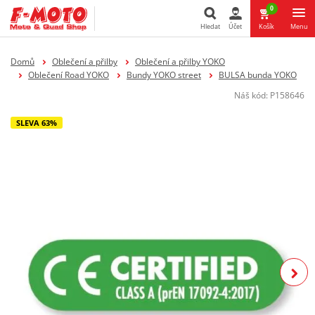
0
Hledat
Účet
Košík
Menu
Hledat
Domů
Oblečení a přilby
Oblečení a přilby YOKO
Oblečení Road YOKO
Bundy YOKO street
BULSA bunda YOKO
Náš kód:
P158646
SLEVA 63%