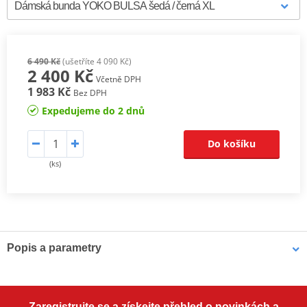
6 490 Kč
(ušetříte 4 090 Kč)
2 400 Kč
Včetně DPH
1 983 Kč
Bez DPH
Expedujeme do 2 dnů
Do košíku
(ks)
Popis a parametry
Moderní dámská bunda na motorku YOKO Bulsa s výborným
střihem a stylový designem. Je vyrobena z (CE) certifikovaného
pohodlného a pevného materiálu Hydropol 600. Bunda má
Zaregistrujte se a získejte přehled o novinkách a