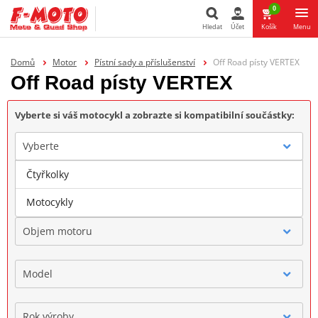
0
Hledat
Účet
Košík
Menu
Hledat
Domů
Motor
Pístní sady a příslušenství
Off Road písty VERTEX
Off Road písty VERTEX
Vyberte si váš motocykl a zobrazte si kompatibilní součástky:
Vyberte
Čtyřkolky
Značka
Motocykly
Objem motoru
Model
Rok výroby