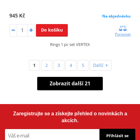
945 Kč
Na objednávku
Do košíku
Porovnat
Rings 1 pc set VERTEX
1
2
3
4
5
Další
Zobrazit další 21
Zaregistrujte se a získejte přehled o novinkách a
akcích.
Přihlásit se