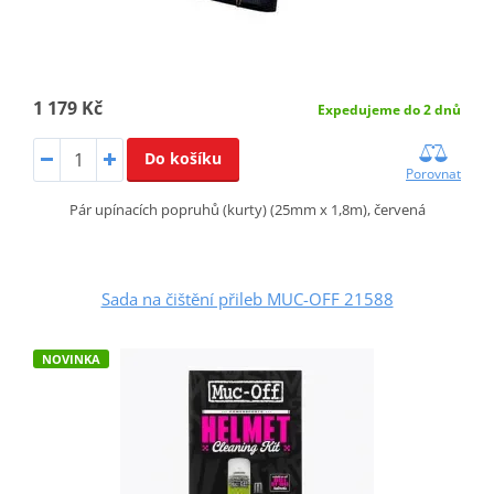
1 179 Kč
Expedujeme do 2 dnů
Do košíku
Porovnat
Pár upínacích popruhů (kurty) (25mm x 1,8m), červená
Sada na čištění přileb MUC-OFF 21588
NOVINKA