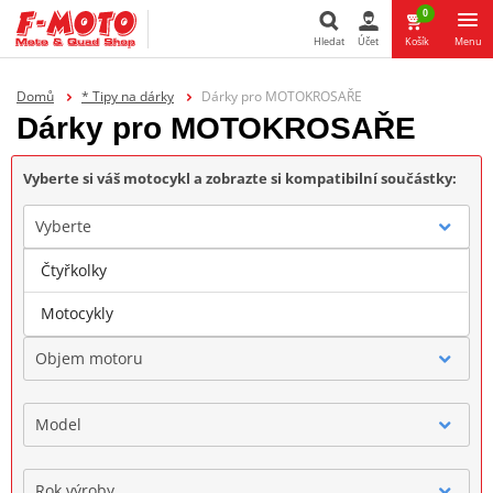
0
Hledat
Účet
Košík
Menu
Hledat
Domů
* Tipy na dárky
Dárky pro MOTOKROSAŘE
Dárky pro MOTOKROSAŘE
Vyberte si váš motocykl a zobrazte si kompatibilní součástky:
Vyberte
Čtyřkolky
Značka
Motocykly
Objem motoru
Model
Rok výroby