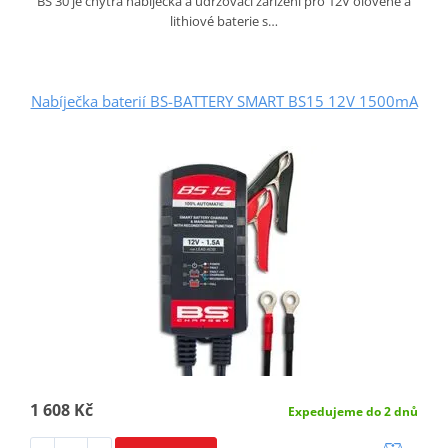
BS 30 je chytrá nabíječka a udržovací zařízení pro 12V olověné a
lithiové baterie s…
Nabíječka baterií BS-BATTERY SMART BS15 12V 1500mA
1 608 Kč
Expedujeme do 2 dnů