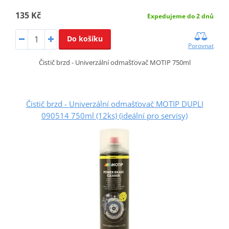
135 Kč
Expedujeme do 2 dnů
Do košíku
Porovnat
Čistič brzd - Univerzální odmašťovač MOTIP 750ml
Čistič brzd - Univerzální odmašťovač MOTIP DUPLI
090514 750ml (12ks) (ideální pro servisy)