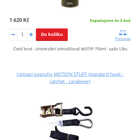
1 620 Kč
Expedujeme do 2 dnů
Do košíku
Porovnat
Čistič brzd - Univerzální odmašťovač MOTIP 750ml - sada 12ks
Upínací popruhy MOTION STUFF (standard hook -
ratchet - carabiner)