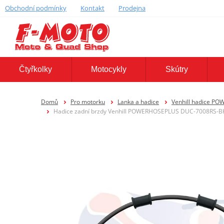
Obchodní podmínky
Kontakt
Prodejna
Čtyřkolky
Motocykly
Skútry
Domů
Pro motorku
Lanka a hadice
Venhill hadice P
Hadice zadní brzdy Venhill POWERHOSEPLUS DUC-7008RS-BK (