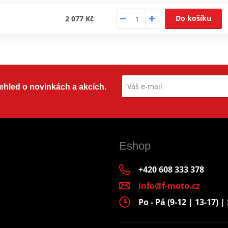
Do košíku
2 077 Kč
přehled o novinkách a akcích.
Eshop
+420 608 333 378
info@f-moto.cz
Po - Pá (9-12 | 13-17) | 