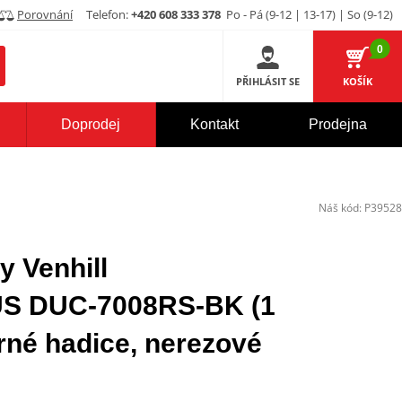
Porovnání
Telefon:
+420 608 333 378
Po - Pá (9-12 | 13-17) | So (9-12)
0
PŘIHLÁSIT SE
KOŠÍK
Doprodej
Kontakt
Prodejna
Náš kód:
P39528
y Venhill
 DUC-7008RS-BK (1
rné hadice, nerezové