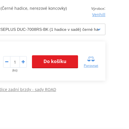
Černé hadice, nerezové koncovky)
:
Výrobce
Venhill
Do košíku
Porovnat
(ks)
dice zadní brzdy - sady ROAD