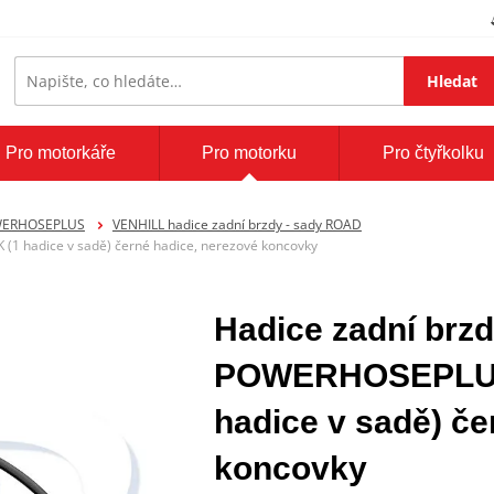
Hledat
Pro motorkáře
Pro motorku
Pro čtyřkolku
OWERHOSEPLUS
VENHILL hadice zadní brzdy - sady ROAD
1 hadice v sadě) černé hadice, nerezové koncovky
Hadice zadní brzd
POWERHOSEPLUS
hadice v sadě) če
koncovky