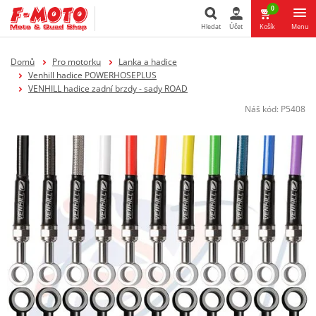
0
Hledat
Účet
Košík
Menu
Hledat
Domů
Pro motorku
Lanka a hadice
Venhill hadice POWERHOSEPLUS
VENHILL hadice zadní brzdy - sady ROAD
Náš kód:
P5408