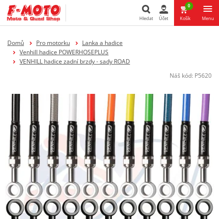
0
Hledat
Účet
Košík
Menu
Hledat
Domů
Pro motorku
Lanka a hadice
Venhill hadice POWERHOSEPLUS
VENHILL hadice zadní brzdy - sady ROAD
Náš kód:
P5620