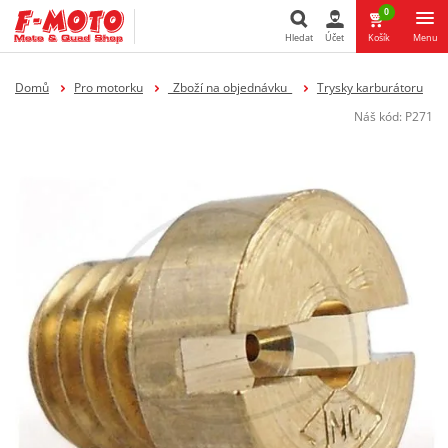
0
Hledat
Účet
Košík
Menu
Hledat
Domů
Pro motorku
_Zboží na objednávku_
Trysky karburátoru
Náš kód:
P271