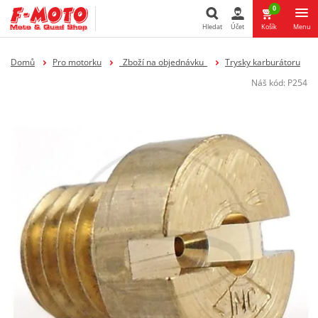
0
Hledat
Účet
Košík
Menu
Hledat
Domů
Pro motorku
_Zboží na objednávku_
Trysky karburátoru
Náš kód:
P254