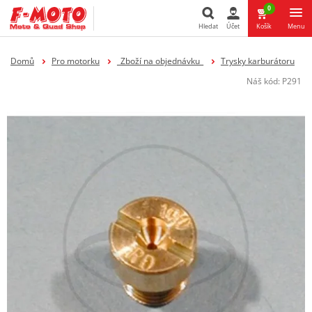
0
Hledat
Účet
Košík
Menu
Hledat
Domů
Pro motorku
_Zboží na objednávku_
Trysky karburátoru
Náš kód:
P291