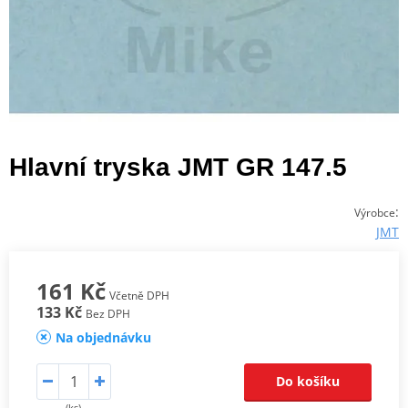
Hlavní tryska JMT GR 147.5
:
Výrobce
JMT
161 Kč
Včetně DPH
133 Kč
Bez DPH
Na objednávku
Do košíku
(ks)