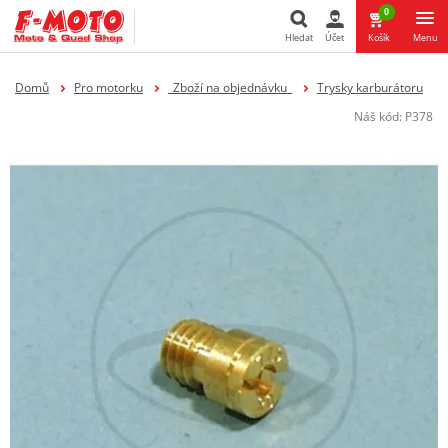
0
Hledat
Účet
Košík
Menu
Hledat
Domů
Pro motorku
_Zboží na objednávku_
Trysky karburátoru
Náš kód:
P378