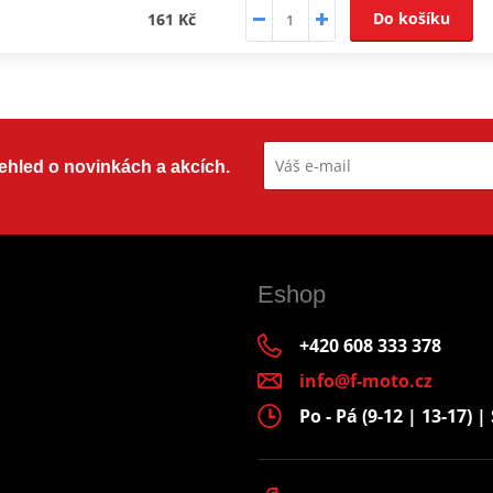
Do košíku
161 Kč
přehled o novinkách a akcích.
Eshop
+420 608 333 378
info@f-moto.cz
Po - Pá (9-12 | 13-17) | 