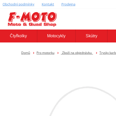
Obchodní podmínky
Kontakt
Prodejna
Čtyřkolky
Motocykly
Skútry
Domů
Pro motorku
_Zboží na objednávku_
Trysky kar