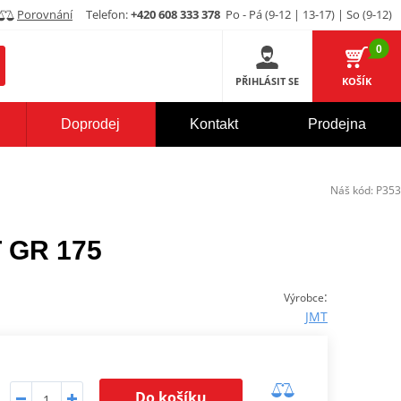
Porovnání
Telefon:
+420 608 333 378
Po - Pá (9-12 | 13-17) | So (9-12)
0
PŘIHLÁSIT SE
KOŠÍK
Doprodej
Kontakt
Prodejna
Náš kód:
P353
T GR 175
:
Výrobce
JMT
Do košíku