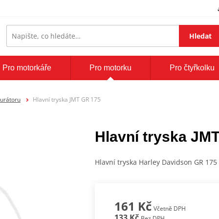
Hledat
Pro motorkáře
Pro motorku
Pro čtyřkolku
burátoru
Hlavní tryska JMT GR 175
Hlavní tryska JM
Hlavní tryska Harley Davidson GR 175
161 Kč
Včetně DPH
133 Kč
Bez DPH