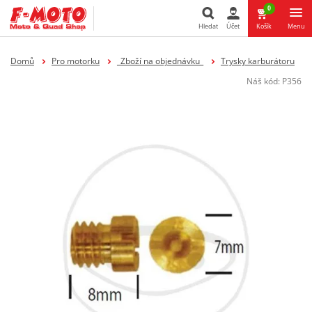
0
Hledat
Účet
Košík
Menu
Hledat
Domů
Pro motorku
_Zboží na objednávku_
Trysky karburátoru
Náš kód:
P356