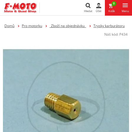
0
Hledat
Účet
Košík
Menu
Hledat
Domů
Pro motorku
_Zboží na objednávku_
Trysky karburátoru
Náš kód:
P434