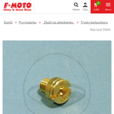
0
Hledat
Účet
Košík
Menu
Hledat
Domů
Pro motorku
_Zboží na objednávku_
Trysky karburátoru
Náš kód:
P404