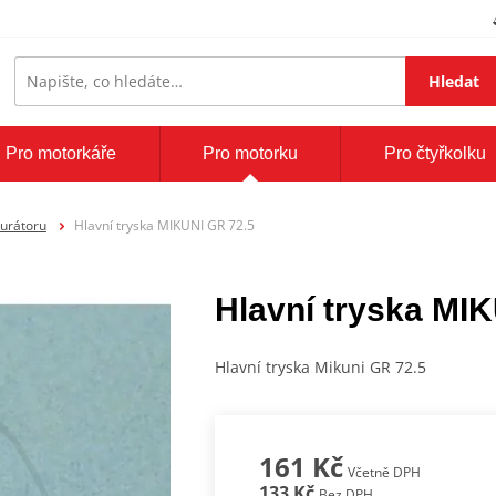
Hledat
Pro motorkáře
Pro motorku
Pro čtyřkolku
burátoru
Hlavní tryska MIKUNI GR 72.5
Hlavní tryska MI
Hlavní tryska Mikuni GR 72.5
161 Kč
Včetně DPH
133 Kč
Bez DPH