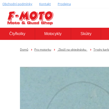
Obchodní podmínky
Kontakt
Prodejna
Čtyřkolky
Motocykly
Skútry
Domů
Pro motorku
_Zboží na objednávku_
Trysky kar