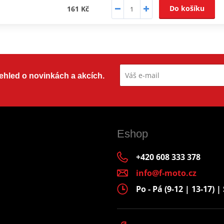
Do košíku
161 Kč
přehled o novinkách a akcích.
Eshop
+420 608 333 378
info@f-moto.cz
Po - Pá (9-12 | 13-17) | 