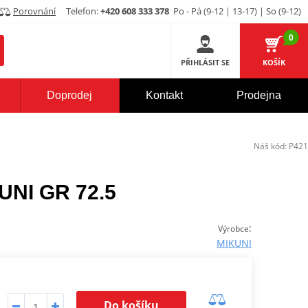
Porovnání
Telefon:
+420 608 333 378
Po - Pá (9-12 | 13-17) | So (9-12)
0
PŘIHLÁSIT SE
KOŠÍK
Doprodej
Kontakt
Prodejna
Náš kód:
P421
KUNI GR 72.5
:
Výrobce
MIKUNI
Do košíku