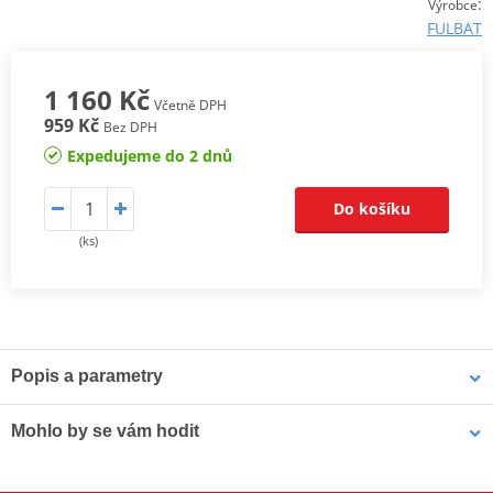
:
Výrobce
FULBAT
1 160 Kč
Včetně DPH
959 Kč
Bez DPH
Expedujeme do 2 dnů
Do košíku
(ks)
Popis a parametry
Od 1.2.2021
vstupuje v platnost nařízení (EU) 2019/1148,
Mohlo by se vám hodit
které
zakazuje
prodej baterií obsahující elektrolyt koncovému
uživateli. Více informací získáte
zde
.