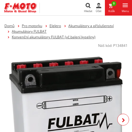
0
Hledat
Účet
Košík
Menu
Hledat
Domů
Pro motorku
Elektro
Akumulátory a příslušenství
Akumulátory FULBAT
Konvenční akumulátory FULBAT (vč.balení kyseliny)
Náš kód:
P134841