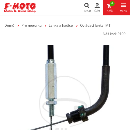
0
Hledat
Účet
Košík
Menu
Hledat
Domů
Pro motorku
Lanka a hadice
Ovládací lanka JMT
Náš kód:
P109