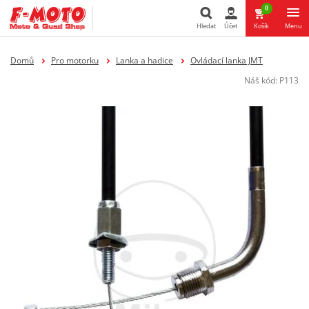
0
Hledat
Účet
Košík
Menu
Hledat
Domů
Pro motorku
Lanka a hadice
Ovládací lanka JMT
Náš kód:
P113