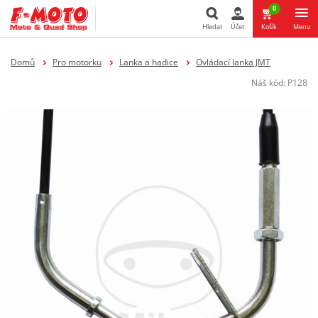
0
Hledat
Účet
Košík
Menu
Hledat
Domů
Pro motorku
Lanka a hadice
Ovládací lanka JMT
Náš kód:
P128