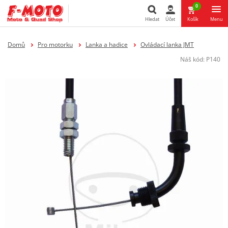
0
Hledat
Účet
Košík
Menu
Hledat
Domů
Pro motorku
Lanka a hadice
Ovládací lanka JMT
Náš kód:
P140