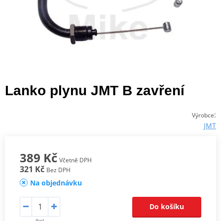
Lanko plynu JMT B zavření
:
Výrobce
JMT
389 Kč
Včetně DPH
321 Kč
Bez DPH
Na objednávku
Do košíku
(ks)