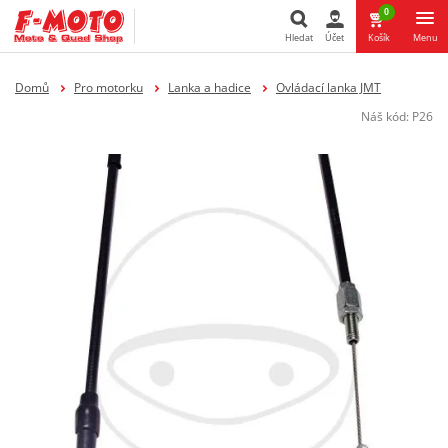
0
Hledat
Účet
Košík
Menu
Hledat
Domů
Pro motorku
Lanka a hadice
Ovládací lanka JMT
Náš kód:
P26