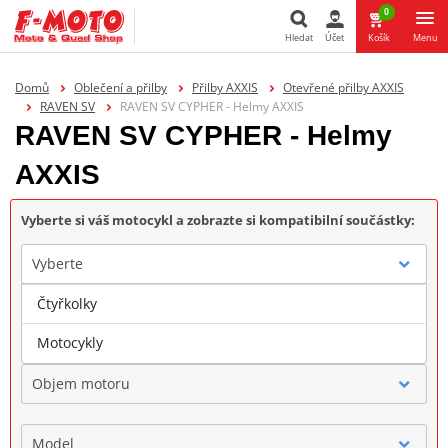
0
Hledat
Účet
Košík
Menu
Hledat
Domů
Oblečení a přilby
Přilby AXXIS
Otevřené přilby AXXIS
RAVEN SV
RAVEN SV CYPHER - Helmy AXXIS
RAVEN SV CYPHER - Helmy
AXXIS
Vyberte si váš motocykl a zobrazte si kompatibilní součástky:
Vyberte
Čtyřkolky
Značka
Motocykly
Objem motoru
Model