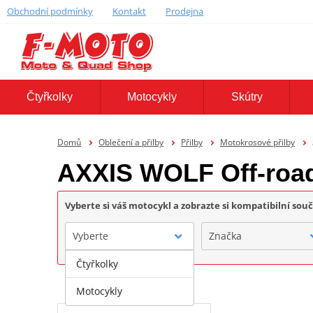
Obchodní podmínky
Kontakt
Prodejna
Čtyřkolky
Motocykly
Skútry
Domů
Oblečení a přilby
Přilby
Motokrosové přilby
AXXIS WOLF Off-roa
Vyberte si váš motocykl a zobrazte si kompatibilní sou
Vyberte
Značka
Čtyřkolky
Motocykly