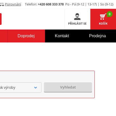
Porovnání
Telefon:
+420 608 333 378
Po - Pá (9-12 | 13-17) | So (9-12)
0
PŘIHLÁSIT SE
KOŠÍK
Doprodej
Kontakt
Prodejna
Vyhledat
ok výroby