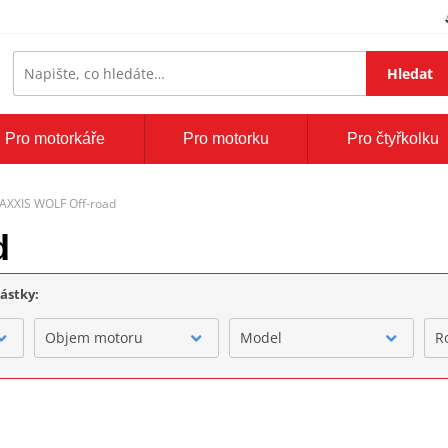
Hledat
Pro motorkáře
Pro motorku
Pro čtyřkolku
AXXIS WOLF Off-road
d
částky:
Objem motoru
Model
R