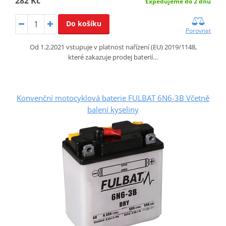
282 Kč
Expedujeme do 2 dnů
Do košíku
Porovnat
Od 1.2.2021 vstupuje v platnost nařízení (EU) 2019/1148,
které zakazuje prodej baterií…
Konvenční motocyklová baterie FULBAT 6N6-3B Včetně
balení kyseliny