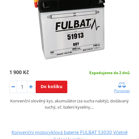
1 900 Kč
Expedujeme do 2 dnů
Do košíku
Porovnat
Konvenční olověný kys. akumulátor (za sucha nabitý), dodávaný
suchý, vč. balení kyseliny,…
Konvenční motocyklová baterie FULBAT 53030 Včetně