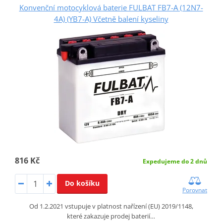
Konvenční motocyklová baterie FULBAT FB7-A (12N7-
4A) (YB7-A) Včetně balení kyseliny
816 Kč
Expedujeme do 2 dnů
Do košíku
Porovnat
Od 1.2.2021 vstupuje v platnost nařízení (EU) 2019/1148,
které zakazuje prodej baterií…