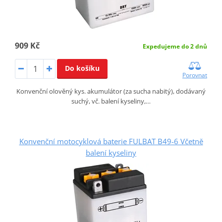
909 Kč
Expedujeme do 2 dnů
Do košíku
Porovnat
Konvenční olověný kys. akumulátor (za sucha nabitý), dodávaný
suchý, vč. balení kyseliny,…
Konvenční motocyklová baterie FULBAT B49-6 Včetně
balení kyseliny