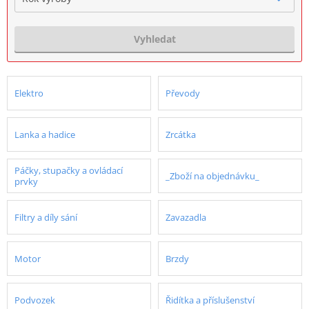
Vyhledat
Elektro
Převody
Lanka a hadice
Zrcátka
Páčky, stupačky a ovládací
_Zboží na objednávku_
prvky
Filtry a díly sání
Zavazadla
Motor
Brzdy
Podvozek
Řidítka a příslušenství