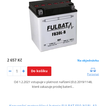
2 657 Kč
Na objednávku
Do košíku
Porovnat
Od 1.2.2021 vstupuje v platnost nařízení (EU) 2019/1148,
které zakazuje prodej baterií…
Konvenční motocyklová baterie FULBAT F50-N18L-A3