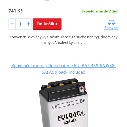
741 Kč
Expedujeme do 2 dnů
Do košíku
Porovnat
Konvenční olověný kys. akumulátor (za sucha nabitý), dodávaný
suchý, vč. balení kyseliny,…
Konvenční motocyklová baterie FULBAT B38-6A (Y38-
6A) Acid pack included