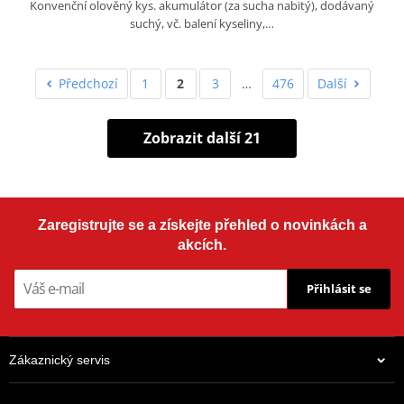
Konvenční olověný kys. akumulátor (za sucha nabitý), dodávaný
suchý, vč. balení kyseliny,…
Předchozí
1
2
3
…
476
Další
Zobrazit další 21
Zaregistrujte se a získejte přehled o novinkách a
akcích.
Přihlásit se
Zákaznický servis