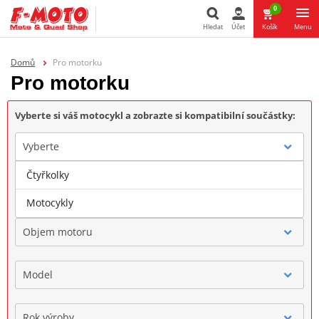
0
Hledat
Účet
Košík
Menu
Hledat
Domů
Pro motorku
Pro motorku
Vyberte si váš motocykl a zobrazte si kompatibilní součástky:
Vyberte
Čtyřkolky
Značka
Motocykly
Objem motoru
Model
Rok výroby