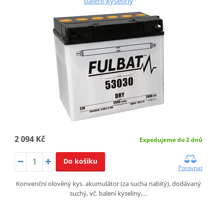
balení kyseliny
2 094 Kč
Expedujeme do 2 dnů
Do košíku
Porovnat
Konvenční olověný kys. akumulátor (za sucha nabitý), dodávaný
suchý, vč. balení kyseliny,…