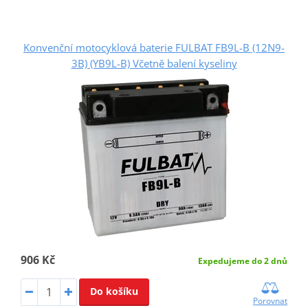
Konvenční motocyklová baterie FULBAT FB9L-B (12N9-
3B) (YB9L-B) Včetně balení kyseliny
906 Kč
Expedujeme do 2 dnů
Do košíku
Porovnat