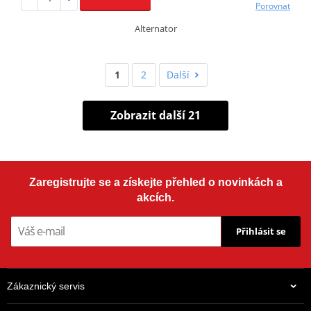
Porovnat
Alternator
1
2
Další
Zobrazit další 21
Zaregistrujte se a získejte přehled o novinkách a
akcích.
Přihlásit se
Zákaznický servis