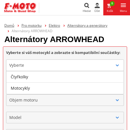
0
Hledat
Účet
Košík
Menu
Hledat
Domů
Pro motorku
Elektro
Alternátory a generátory
Alternátory ARROWHEAD
Alternátory ARROWHEAD
Vyberte si váš motocykl a zobrazte si kompatibilní součástky:
Vyberte
Čtyřkolky
Značka
Motocykly
Objem motoru
Model