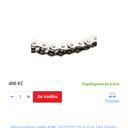
400 Kč
Expedujeme do 2 dnů
Do košíku
Porovnat
Motocyklový řetěz KMC 163710170 420 H 140 článků