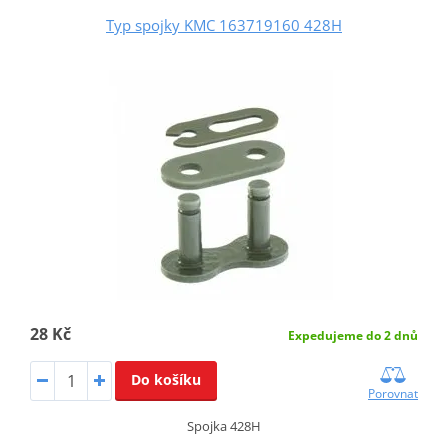
Typ spojky KMC 163719160 428H
28 Kč
Expedujeme do 2 dnů
Do košíku
Porovnat
Spojka 428H