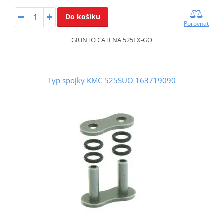
Do košíku
Porovnat
GIUNTO CATENA 525EX-GO
Typ spojky KMC 525SUO 163719090