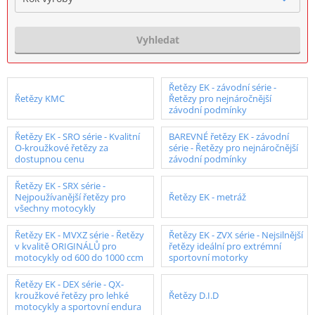
Vyhledat
Řetězy EK - závodní série -
Řetězy KMC
Řetězy pro nejnáročnější
závodní podmínky
Řetězy EK - SRO série - Kvalitní
BAREVNÉ řetězy EK - závodní
O-kroužkové řetězy za
série - Řetězy pro nejnáročnější
dostupnou cenu
závodní podmínky
Řetězy EK - SRX série -
Nejpoužívanější řetězy pro
Řetězy EK - metráž
všechny motocykly
Řetězy EK - MVXZ série - Řetězy
Řetězy EK - ZVX série - Nejsilnější
v kvalitě ORIGINÁLŮ pro
řetězy ideální pro extrémní
motocykly od 600 do 1000 ccm
sportovní motorky
Řetězy EK - DEX série - QX-
kroužkové řetězy pro lehké
Řetězy D.I.D
motocykly a sportovní endura