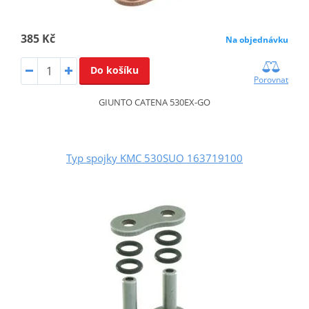
385 Kč
Na objednávku
Do košíku
Porovnat
GIUNTO CATENA 530EX-GO
Typ spojky KMC 530SUO 163719100