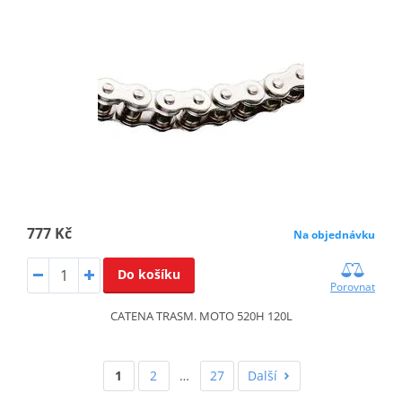
777 Kč
Na objednávku
Do košíku
Porovnat
CATENA TRASM. MOTO 520H 120L
1
2
…
27
Další