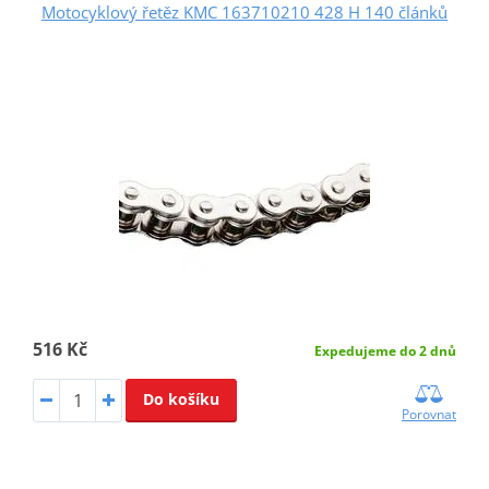
Motocyklový řetěz KMC 163710210 428 H 140 článků
516 Kč
Expedujeme do 2 dnů
Do košíku
Porovnat