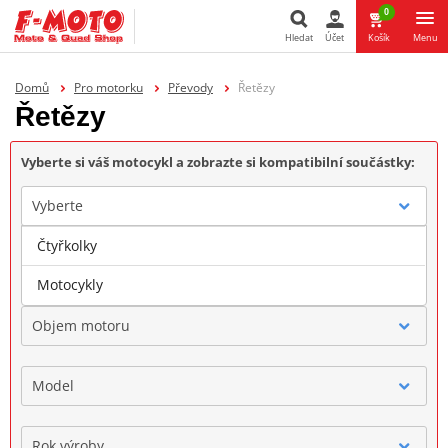
0
Hledat
Účet
Košík
Menu
Hledat
Domů
Pro motorku
Převody
Řetězy
Řetězy
Vyberte si váš motocykl a zobrazte si kompatibilní součástky:
Vyberte
Čtyřkolky
Značka
Motocykly
Objem motoru
Model
Rok výroby