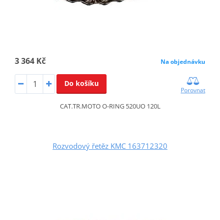
3 364 Kč
Na objednávku
Do košíku
Porovnat
CAT.TR.MOTO O-RING 520UO 120L
Rozvodový řetěz KMC 163712320