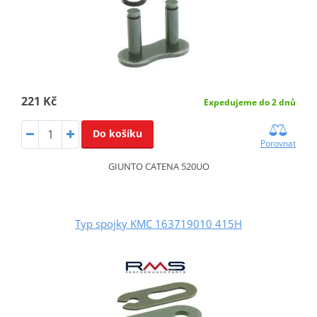
221 Kč
Expedujeme do 2 dnů
Do košíku
Porovnat
GIUNTO CATENA 520UO
Typ spojky KMC 163719010 415H