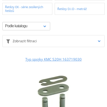
Řetězy EK - série zesílených
Řetězy D.I.D - metráž
řetězů
Zobrazit filtraci
Typ spojky KMC 520H 163719030