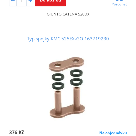
Porovnat
GIUNTO CATENA 520DX
Typ spojky KMC 525EX-GO 163719230
376 Kč
Na objednávku