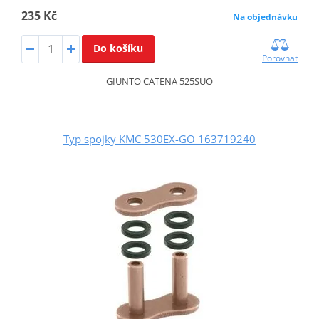
235 Kč
Na objednávku
Do košíku
Porovnat
GIUNTO CATENA 525SUO
Typ spojky KMC 530EX-GO 163719240