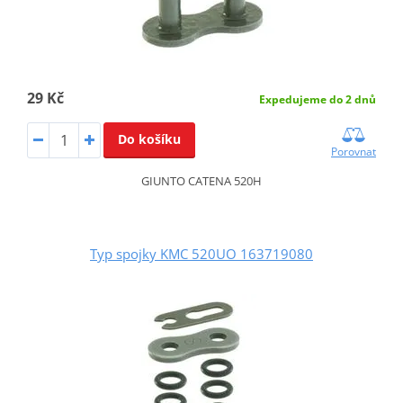
29 Kč
Expedujeme do 2 dnů
Do košíku
Porovnat
GIUNTO CATENA 520H
Typ spojky KMC 520UO 163719080