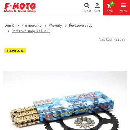
0
Hledat
Účet
Košík
Menu
Hledat
Domů
Pro motorku
Převody
Řetězové sady
Řetězové sady D.I.D a JT
Náš kód:
P22697
SLEVA 27%