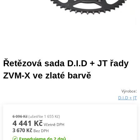
Řetězová sada D.I.D + JT řady
ZVM-X ve zlaté barvě
:
Výrobce
D.I.D + JT
6 096 Kč
(ušetříte 1 655 Kč)
4 441 Kč
Včetně DPH
3 670 Kč
Bez DPH
Expedujeme do 2 dnů