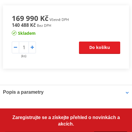
169 990 Kč
Včetně DPH
140 488 Kč
Bez DPH
Skladem
Do košíku
(ks)
Popis a parametry
Popis a parametry
Zaregistrujte se a získejte přehled o novinkách a
Užitková / pracovně-rekreační čtyřkolka, E5 - L7e, kapalinou
akcích.
chlazený jednoválec 570 cm3 EFI, automatická převodovka