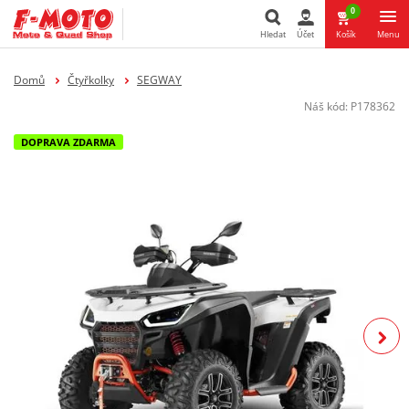
0
Hledat
Účet
Košík
Menu
Hledat
Domů
Čtyřkolky
SEGWAY
Náš kód:
P178362
DOPRAVA ZDARMA