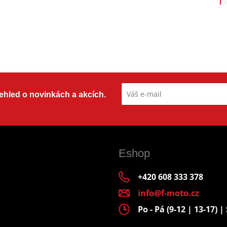
přehled o novinkách a akcích.
Eshop
+420 608 333 378
info@f-moto.cz
Po - Pá (9-12 | 13-17) | 