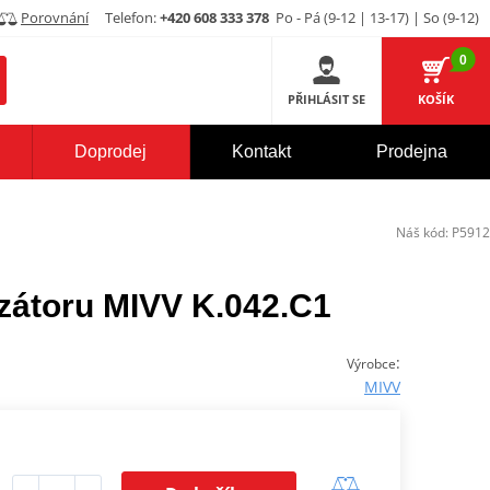
Porovnání
Telefon:
+420 608 333 378
Po - Pá (9-12 | 13-17) | So (9-12)
0
PŘIHLÁSIT SE
KOŠÍK
Doprodej
Kontakt
Prodejna
Náš kód:
P5912
yzátoru MIVV K.042.C1
:
Výrobce
MIVV