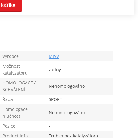
 košíku
Výrobce
MIVV
Možnost
žádný
katalyzátoru
HOMOLOGACE /
Nehomologováno
SCHVÁLENÍ
Řada
SPORT
Homologace
Nehomologováno
hlučnosti
Pozice
-
Product info
Trubka bez katalyzátoru.