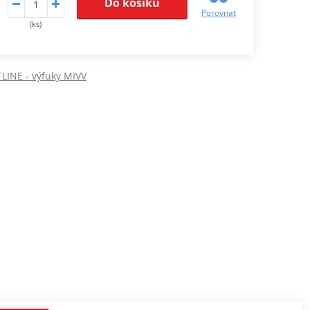
Do košíku
Porovnat
(ks)
LINE - výfuky MIVV