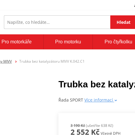
Hledat
Pro motorkáře
Pro motorku
Pro čtyřkolku
ky MIVV
Trubka bez katalyzátoru MIVV K.042.C1
Trubka bez katal
Řada SPORT
Více informací
3 190 Kč
(ušetříte 638 Kč)
2 552 Kč
Včetně DPH