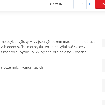
Do
2 552 Kč
ho motocyklu. Výfuky MIVV jsou výsledkem maximálního důrazu
it vzhledem svého motocyklu. Volitelné výfukové svody z
tí s koncovkou výfuku MIVV. Vylepší vzhled a zvuk vašeho
 na pozemních komunikacích