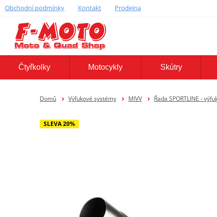
Obchodní podmínky
Kontakt
Prodejna
Čtyřkolky
Motocykly
Skútry
Domů
Výfukové systémy
MIVV
Řada SPORTLINE - výfu
SLEVA 20%