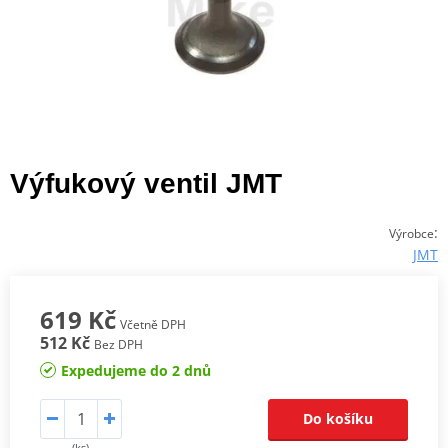
Výfukový ventil JMT
:
Výrobce
JMT
619 Kč
Včetně DPH
512 Kč
Bez DPH
Expedujeme do 2 dnů
Do košíku
(ks)