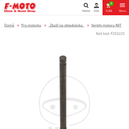
0
Hledat
Účet
Košík
Menu
Hledat
Domů
Pro motorku
_Zboží na objednávku_
Ventily motoru JMT
Náš kód:
P203225