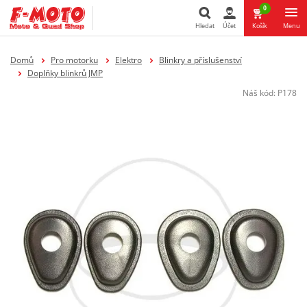
0
Hledat
Účet
Košík
Menu
Hledat
Domů
Pro motorku
Elektro
Blinkry a příslušenství
Doplňky blinkrů JMP
Náš kód:
P178