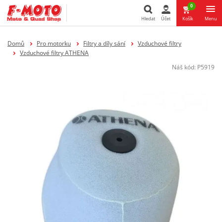
0
Hledat
Účet
Košík
Menu
Hledat
Domů
Pro motorku
Filtry a díly sání
Vzduchové filtry
Vzduchové filtry ATHENA
Náš kód:
P5919