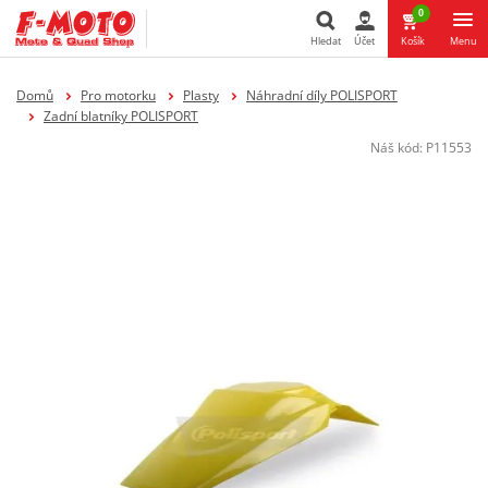
0
Hledat
Účet
Košík
Menu
Hledat
Domů
Pro motorku
Plasty
Náhradní díly POLISPORT
Zadní blatníky POLISPORT
Náš kód:
P11553