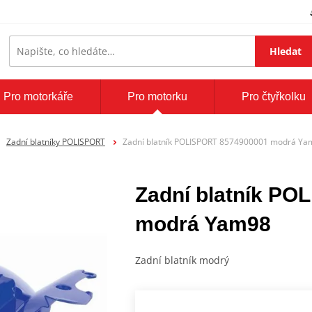
Hledat
Pro motorkáře
Pro motorku
Pro čtyřkolku
Zadní blatníky POLISPORT
Zadní blatník POLISPORT 8574900001 modrá Ya
Zadní blatník P
modrá Yam98
Zadní blatník modrý