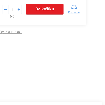
Do košíku
Porovnat
(ks)
níky POLISPORT