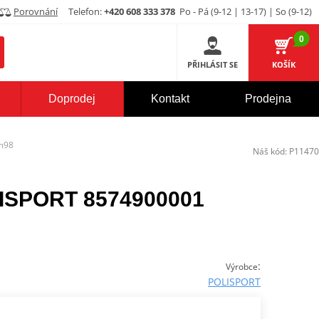
Porovnání
Telefon:
+420 608 333 378
Po - Pá (9-12 | 13-17) | So (9-12)
0
PŘIHLÁSIT SE
KOŠÍK
Doprodej
Kontakt
Prodejna
m98
Náš kód:
P11470
OLISPORT 8574900001
:
Výrobce
POLISPORT