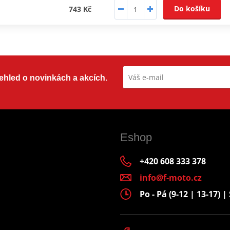
Do košíku
743 Kč
přehled o novinkách a akcích.
Eshop
+420 608 333 378
info@f-moto.cz
Po - Pá (9-12 | 13-17) | 