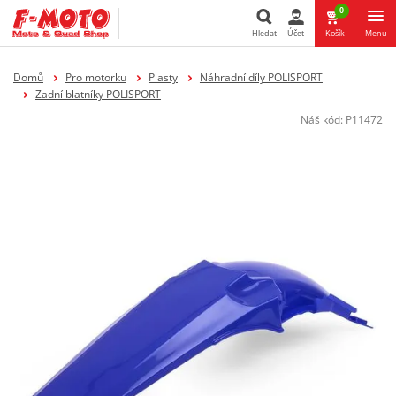
0
Hledat
Účet
Košík
Menu
Hledat
Domů
Pro motorku
Plasty
Náhradní díly POLISPORT
Zadní blatníky POLISPORT
Náš kód:
P11472