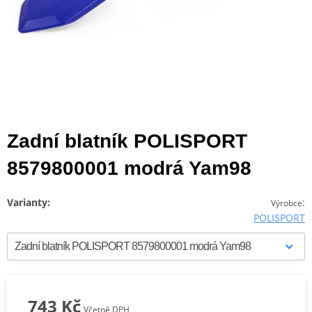
Zadní blatník POLISPORT
8579800001 modrá Yam98
Varianty:
:
Výrobce
POLISPORT
743 Kč
Včetně DPH