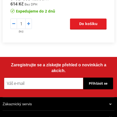
614 Kč
Bez DPH
Expedujeme do 2 dnů
Do košíku
(ks)
Zaregistrujte se a získejte přehled o novinkách a
akcích.
Přihlásit se
Zákaznický servis