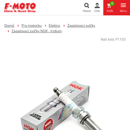
0
Hledat
Účet
Košík
Menu
Hledat
Domů
Pro motorku
Elektro
Zapalovací svíčky
Zapalovací svíčky NGK - Iridium
Náš kód:
P1103