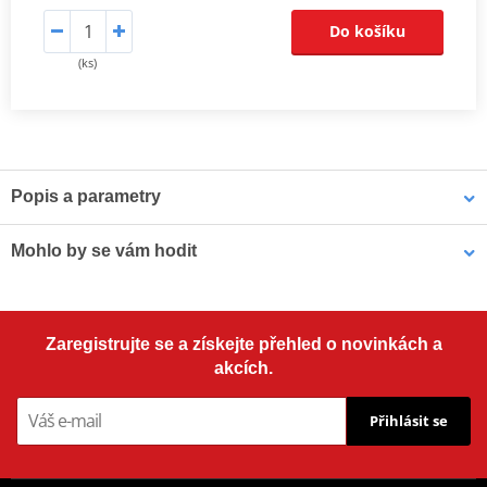
Do košíku
(ks)
Popis a parametry
NGK OE-Style zapalovací svíčky LASER IRIDIUM
jsou vyvíjeny ve
Mohlo by se vám hodit
spolupráci s OEM výrobci tak, aby splňovaly kvalitativní a
životnostní standardy každého výrobce. Díky vysoce kvalitní
keramice z hlinitokřemičitanu a tenké středové elektrodě přináší
Pouzdro na náhradní svíčku MOTION STUFF černá
řada Laser Iridium OE úroveň výkonu do každého motoru.
Zaregistrujte se a získejte přehled o novinkách a
akcích.
NGK OE-Style zapalovací svíčky jsou standardně montovány do
více vozidel v Severní Americe než produkty jakéhokoli jiného
Přihlásit se
výrobce. Řada OE-Style přináší do aftermarketu originální
zapalovací svíčky, které odpovídají originální výbavě (OE) a
poskytují shodné usazení, tvar, funkci i výkon pro váš motor.