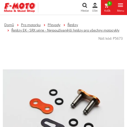
0
Hledat
Účet
Košík
Menu
Hledat
Domů
Pro motorku
Převody
Řetězy
Řetězy EK - SRX série - Nejpoužívanější řetězy pro všechny motocykly
Náš kód:
P5673