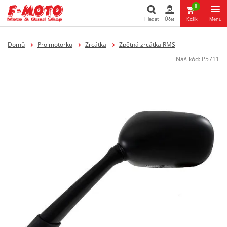
0
Hledat
Účet
Košík
Menu
Hledat
Domů
Pro motorku
Zrcátka
Zpětná zrcátka RMS
Náš kód:
P5711