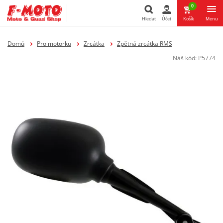
0
Hledat
Účet
Košík
Menu
Hledat
Domů
Pro motorku
Zrcátka
Zpětná zrcátka RMS
Náš kód:
P5774