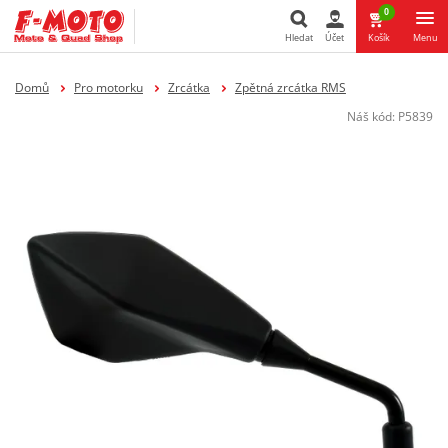
0
Hledat
Účet
Košík
Menu
Hledat
Domů
Pro motorku
Zrcátka
Zpětná zrcátka RMS
Náš kód:
P5839