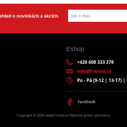
přehled o novinkách a akcích.
Eshop
+420 608 333 378
info@f-moto.cz
Po - Pá (9-12 | 13-17) | 
Facebook
Copyright © 2026 www.f-moto.cz
Všechna práva vyhrazena