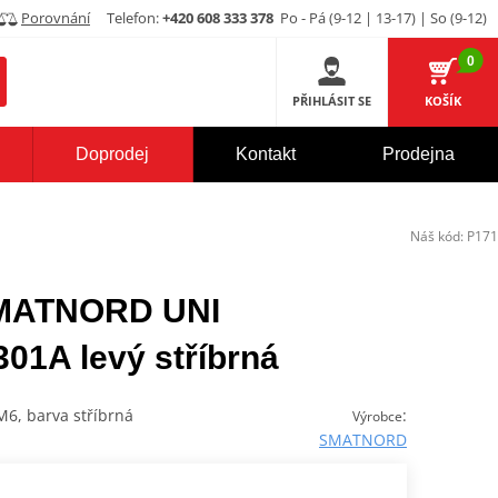
Porovnání
Telefon:
+420 608 333 378
Po - Pá (9-12 | 13-17) | So (9-12)
0
PŘIHLÁSIT SE
KOŠÍK
Doprodej
Kontakt
Prodejna
Náš kód:
P171
SMATNORD UNI
1A levý stříbrná
M6, barva stříbrná
:
Výrobce
SMATNORD