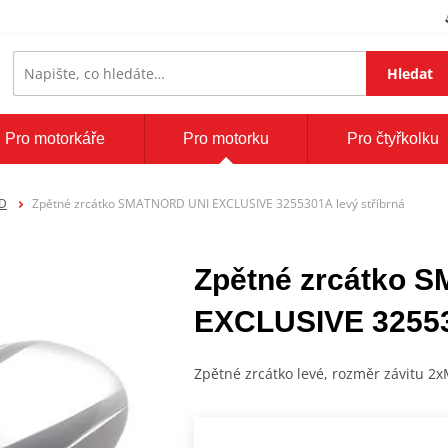
Hledat
Pro motorkáře
Pro motorku
Pro čtyřkolku
RD
Zpětné zrcátko SMATNORD UNI EXCLUSIVE 3255301A levý stříbrná
Zpětné zrcátko 
EXCLUSIVE 325530
Zpětné zrcátko levé, rozměr závitu 2x