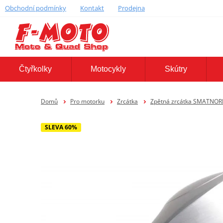
Obchodní podmínky
Kontakt
Prodejna
Čtyřkolky
Motocykly
Skútry
Domů
Pro motorku
Zrcátka
Zpětná zrcátka SMATNO
SLEVA 60%