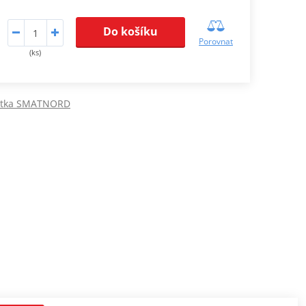
Do košíku
Porovnat
(ks)
cátka SMATNORD