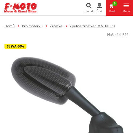
0
Hledat
Účet
Košík
Menu
Hledat
Domů
Pro motorku
Zrcátka
Zpětná zrcátka SMATNORD
Náš kód:
P56
SLEVA 60%