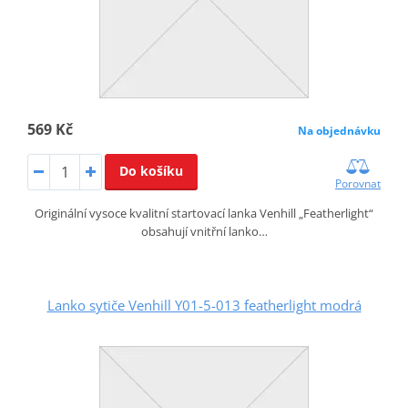
569 Kč
Na objednávku
Do košíku
Porovnat
Originální vysoce kvalitní startovací lanka Venhill „Featherlight“
obsahují vnitřní lanko…
Lanko sytiče Venhill Y01-5-013 featherlight modrá