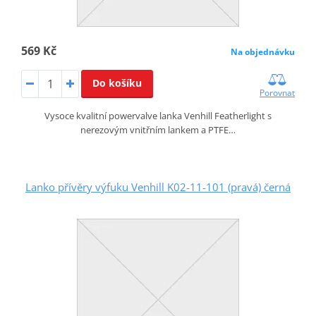
569 Kč
Na objednávku
Do košíku
Porovnat
Vysoce kvalitní powervalve lanka Venhill Featherlight s
nerezovým vnitřním lankem a PTFE…
Lanko přívěry výfuku Venhill K02-11-101 (pravá) černá