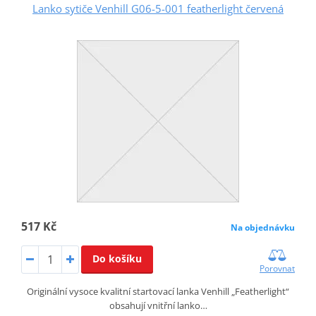
Lanko sytiče Venhill G06-5-001 featherlight červená
517 Kč
Na objednávku
Do košíku
Porovnat
Originální vysoce kvalitní startovací lanka Venhill „Featherlight“
obsahují vnitřní lanko…