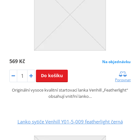
569 Kč
Na objednávku
Do košíku
Porovnat
Originální vysoce kvalitní startovací lanka Venhill „Featherlight“
obsahují vnitřní lanko…
Lanko sytiče Venhill Y01-5-009 featherlight černá