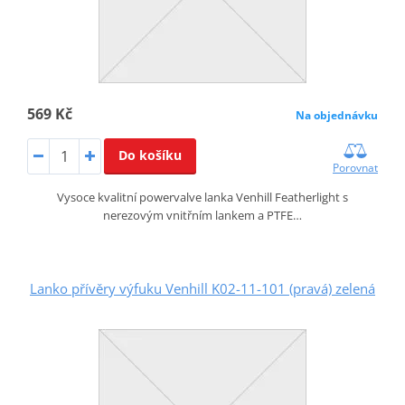
569 Kč
Na objednávku
Do košíku
Porovnat
Vysoce kvalitní powervalve lanka Venhill Featherlight s
nerezovým vnitřním lankem a PTFE…
Lanko přívěry výfuku Venhill K02-11-101 (pravá) zelená