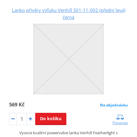
Lanko přívěry výfuku Venhill S01-11-002 (přední levá)
černá
569 Kč
Na objednávku
Do košíku
Porovnat
Vysoce kvalitní powervalve lanka Venhill Featherlight s