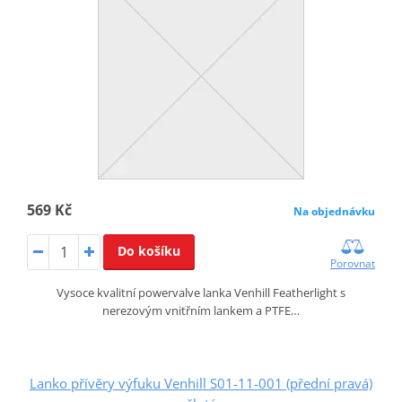
569 Kč
Na objednávku
Do košíku
Porovnat
Vysoce kvalitní powervalve lanka Venhill Featherlight s
nerezovým vnitřním lankem a PTFE…
Lanko přívěry výfuku Venhill S01-11-001 (přední pravá)