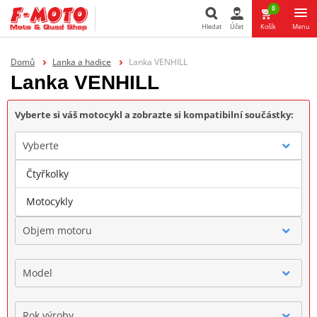
0
Hledat
Účet
Košík
Menu
Hledat
Domů
Lanka a hadice
Lanka VENHILL
Lanka VENHILL
Vyberte si váš motocykl a zobrazte si kompatibilní součástky:
Vyberte
Čtyřkolky
Značka
Motocykly
Objem motoru
Model
Rok výroby