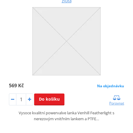
žlutá
569 Kč
Na objednávku
Do košíku
Porovnat
Vysoce kvalitní powervalve lanka Venhill Featherlight s
nerezovým vnitřním lankem a PTFE…