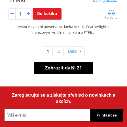
1 116 Kč
Na objednávku
Do košíku
Porovnat
Vysoce kvalitní powervalve lanka Venhill Featherlight s
nerezovým vnitřním lankem a PTFE…
1
2
Další
Zobrazit další 21
Zaregistrujte se a získejte přehled o novinkách a
akcích.
Přihlásit se