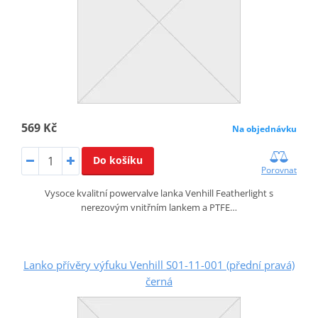
569 Kč
Na objednávku
Do košíku
Porovnat
Vysoce kvalitní powervalve lanka Venhill Featherlight s
nerezovým vnitřním lankem a PTFE…
Lanko přívěry výfuku Venhill S01-11-001 (přední pravá)
černá