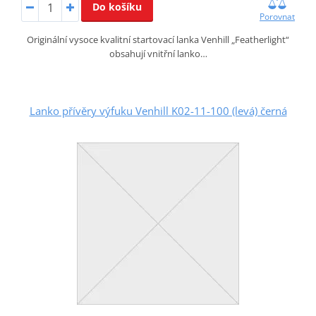
Do košíku
Porovnat
Originální vysoce kvalitní startovací lanka Venhill „Featherlight“
obsahují vnitřní lanko…
Lanko přívěry výfuku Venhill K02-11-100 (levá) černá