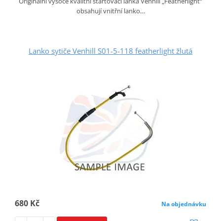
Originální vysoce kvalitní startovací lanka Venhill „Featherlight“
obsahují vnitřní lanko…
Lanko sytiče Venhill S01-5-118 featherlight žlutá
680 Kč
Na objednávku