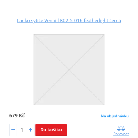
Lanko sytiče Venhill K02-5-016 featherlight černá
679 Kč
Na objednávku
Do košíku
Porovnat