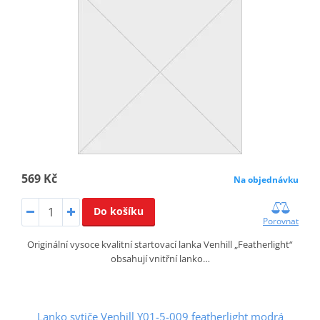
569 Kč
Na objednávku
Do košíku
Porovnat
Originální vysoce kvalitní startovací lanka Venhill „Featherlight“
obsahují vnitřní lanko…
Lanko sytiče Venhill Y01-5-009 featherlight modrá