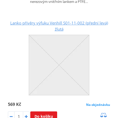
nerezovým vnitřním lankem a PTFE…
Lanko přívěry výfuku Venhill S01-11-002 (přední levá)
žlutá
569 Kč
Na objednávku
Do košíku