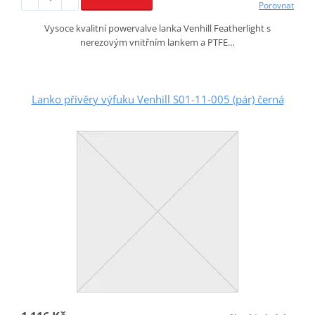
Porovnat
Vysoce kvalitní powervalve lanka Venhill Featherlight s
nerezovým vnitřním lankem a PTFE…
Lanko přívěry výfuku Venhill S01-11-005 (pár) černá