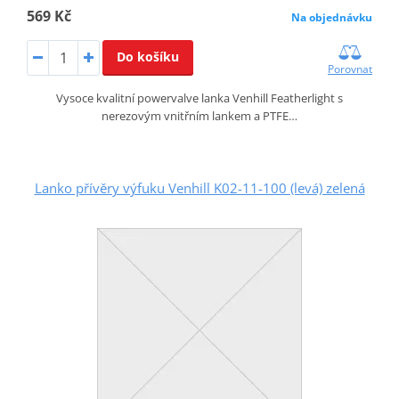
569 Kč
Na objednávku
Do košíku
Porovnat
Vysoce kvalitní powervalve lanka Venhill Featherlight s
nerezovým vnitřním lankem a PTFE…
Lanko přívěry výfuku Venhill K02-11-100 (levá) zelená