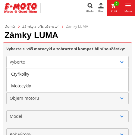
0
Hledat
Účet
Košík
Menu
Hledat
Domů
Zámky a příslušenství
Zámky LUMA
Zámky LUMA
Vyberte si váš motocykl a zobrazte si kompatibilní součástky:
Vyberte
Čtyřkolky
Značka
Motocykly
Objem motoru
Model
Rok výroby