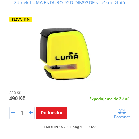
Zámek LUMA ENDURO 92D DIM92DF s taškou žlutá
SLEVA 11%
550 Kč
490 Kč
Expedujeme do 2 dnů
Do košíku
Porovnat
ENDURO 92D + bag YELLOW