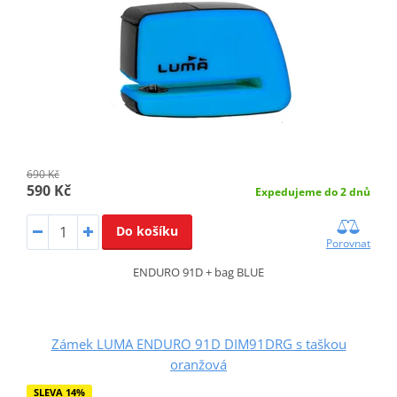
690 Kč
590 Kč
Expedujeme do 2 dnů
Do košíku
Porovnat
ENDURO 91D + bag BLUE
Zámek LUMA ENDURO 91D DIM91DRG s taškou
oranžová
SLEVA 14%