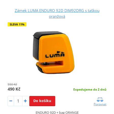
Zámek LUMA ENDURO 92D DIM92DRG s taškou
oranžová
SLEVA 11%
550 Kč
490 Kč
Expedujeme do 2 dnů
Do košíku
Porovnat
ENDURO 92D + bag ORANGE