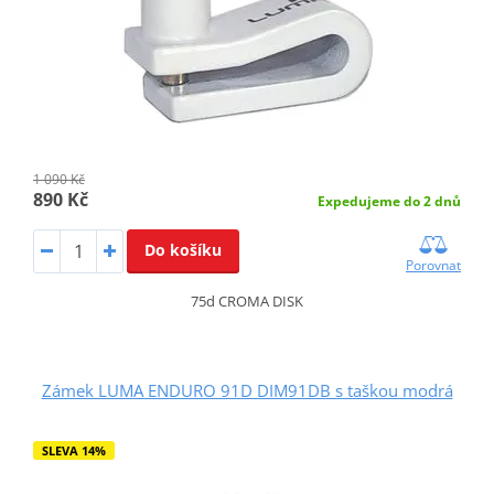
1 090 Kč
890 Kč
Expedujeme do 2 dnů
Do košíku
Porovnat
75d CROMA DISK
Zámek LUMA ENDURO 91D DIM91DB s taškou modrá
SLEVA 14%