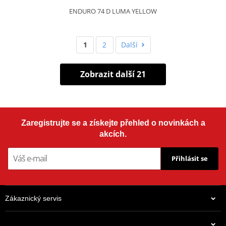
ENDURO 74 D LUMA YELLOW
1
2
Další
Zobrazit další 21
Zaregistrujte se a získejte přehled o novinkách a
akcích.
Přihlásit se
Zákaznický servis