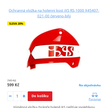
Ochranná vložka na holenní kost iXS RS-1000 X45407-
021-00 červeno-bílý
SLEVA 20%
749 Kč
599 Kč
Na objednávku
Do košíku
Porovnat
Výměnná vložka chrániče holeně iXS zajišťuje spolehlivou