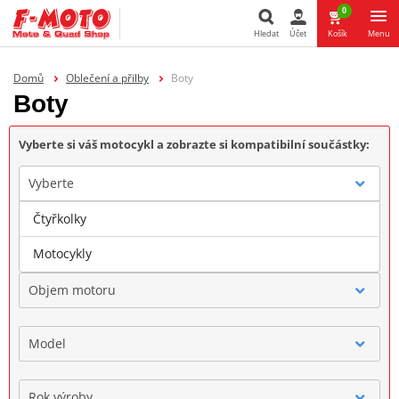
0
Hledat
Účet
Košík
Menu
Hledat
Domů
Oblečení a přilby
Boty
Boty
Vyberte si váš motocykl a zobrazte si kompatibilní součástky:
Vyberte
Čtyřkolky
Značka
Motocykly
Objem motoru
Model
Rok výroby