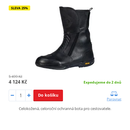
SLEVA 25%
5 499 Kč
4 124 Kč
Expedujeme do 2 dnů
Do košíku
Porovnat
Celokožená, celoroční ochranná bota pro cestovatele.