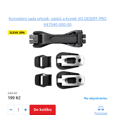
Kompletní sada přezek, pásků a krytek iXS DESERT-PRO
X47040-000-00
SLEVA 20%
249 Kč
199 Kč
Na objednávku
Do košíku
Porovnat