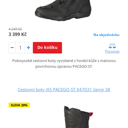
4 249 Kč
3 399 Kč
Na objednávku
Do košíku
Porovnat
Polovysoké cestovní boty vyrobené z hovězí kůže s matovou
povrchovou úpravou PACEGO-ST.
Cestovní boty iXS PACEGO-ST X47031 černý 38
SLEVA 20%