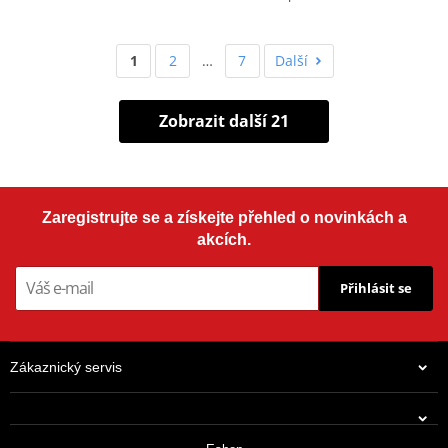
1
2
…
7
Další
Zobrazit další 21
Zaregistrujte se a získejte přehled o novinkách a
akcích.
Přihlásit se
Zákaznický servis