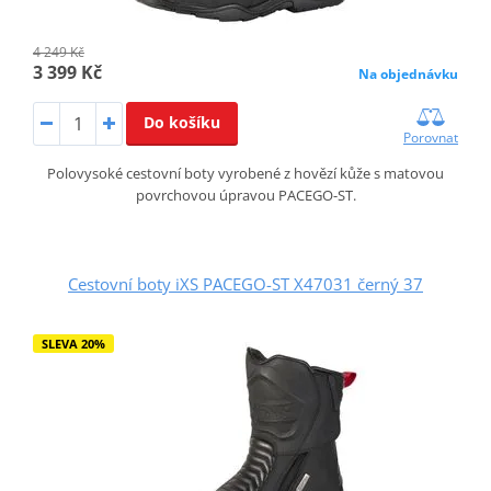
4 249 Kč
3 399 Kč
Na objednávku
Do košíku
Porovnat
Polovysoké cestovní boty vyrobené z hovězí kůže s matovou
povrchovou úpravou PACEGO-ST.
Cestovní boty iXS PACEGO-ST X47031 černý 37
SLEVA 20%