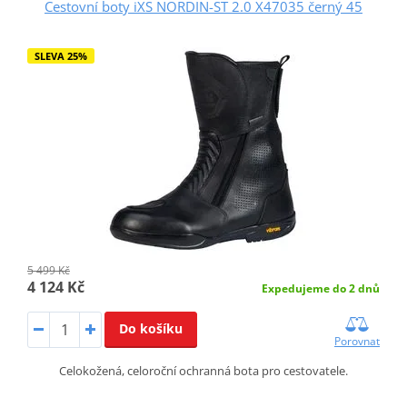
Cestovní boty iXS NORDIN-ST 2.0 X47035 černý 45
SLEVA 25%
5 499 Kč
4 124 Kč
Expedujeme do 2 dnů
Do košíku
Porovnat
Celokožená, celoroční ochranná bota pro cestovatele.