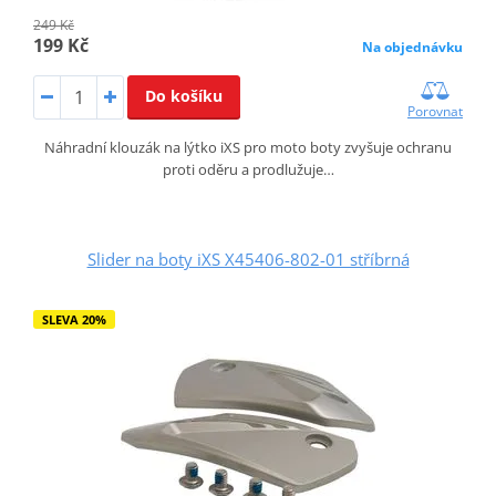
249 Kč
199 Kč
Na objednávku
Do košíku
Porovnat
Náhradní klouzák na lýtko iXS pro moto boty zvyšuje ochranu
proti oděru a prodlužuje…
Slider na boty iXS X45406-802-01 stříbrná
SLEVA 20%