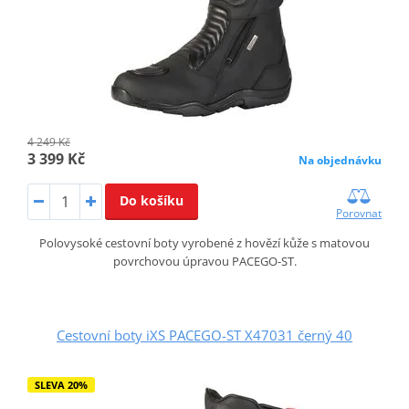
4 249 Kč
3 399 Kč
Na objednávku
Do košíku
Porovnat
Polovysoké cestovní boty vyrobené z hovězí kůže s matovou
povrchovou úpravou PACEGO-ST.
Cestovní boty iXS PACEGO-ST X47031 černý 40
SLEVA 20%