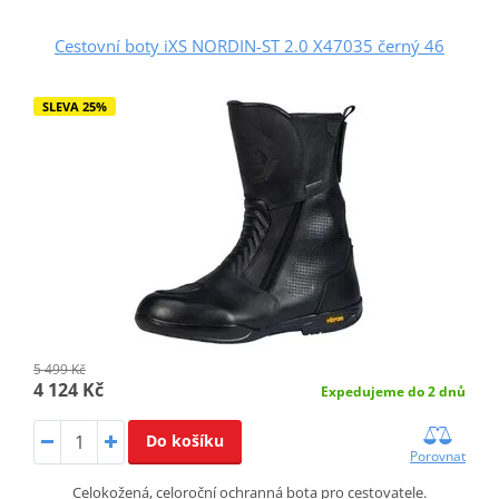
Cestovní boty iXS NORDIN-ST 2.0 X47035 černý 46
SLEVA 25%
5 499 Kč
4 124 Kč
Expedujeme do 2 dnů
Do košíku
Porovnat
Celokožená, celoroční ochranná bota pro cestovatele.