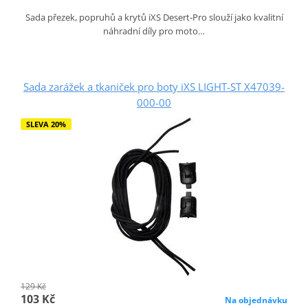
Sada přezek, popruhů a krytů iXS Desert‑Pro slouží jako kvalitní
náhradní díly pro moto…
Sada zarážek a tkaniček pro boty iXS LIGHT-ST X47039-
000-00
SLEVA 20%
129 Kč
103 Kč
Na objednávku