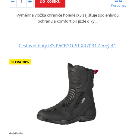
Do košíku
Porovnat
Výměnná vložka chrániče holeně iXS zajišťuje spolehlivou
ochranu a komfort při jízdě díky…
Cestovní boty iXS PACEGO-ST X47031 černý 41
SLEVA 20%
4 249 Kč