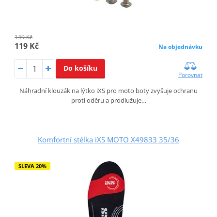
149 Kč
119 Kč
Na objednávku
Do košíku
Porovnat
Náhradní klouzák na lýtko iXS pro moto boty zvyšuje ochranu
proti oděru a prodlužuje…
Komfortní stélka iXS MOTO X49833 35/36
SLEVA 20%