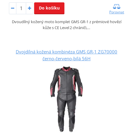
Do košíku
Porovnat
Dvoudílný kožený moto komplet GMS GR‑1 z prémiové hovězí
kůže s CE Level 2 chrániči,…
Dvojdílná kožená kombinéza GMS GR-1 ZG70000
černo-červeno-bílá 56H