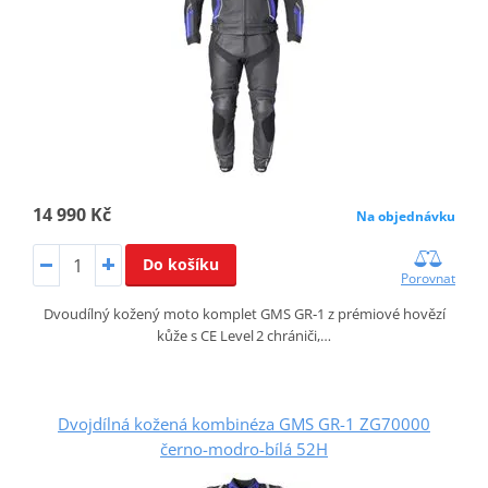
14 990 Kč
Na objednávku
Do košíku
Porovnat
Dvoudílný kožený moto komplet GMS GR‑1 z prémiové hovězí
kůže s CE Level 2 chrániči,…
Dvojdílná kožená kombinéza GMS GR-1 ZG70000
černo-modro-bílá 52H