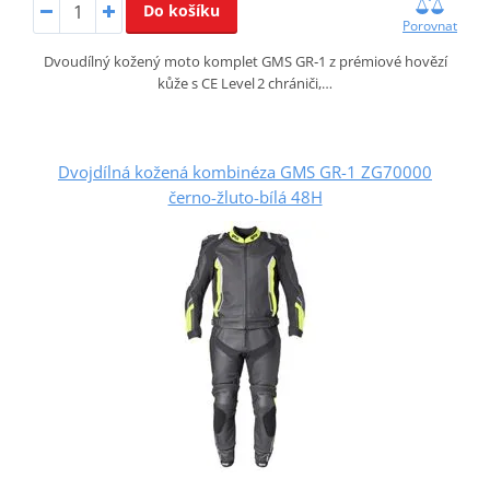
Do košíku
Porovnat
Dvoudílný kožený moto komplet GMS GR‑1 z prémiové hovězí
kůže s CE Level 2 chrániči,…
Dvojdílná kožená kombinéza GMS GR-1 ZG70000
černo-žluto-bílá 48H