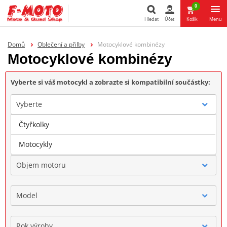
0
Hledat
Účet
Košík
Menu
Hledat
Domů
Oblečení a přilby
Motocyklové kombinézy
Motocyklové kombinézy
Vyberte si váš motocykl a zobrazte si kompatibilní součástky:
Vyberte
Čtyřkolky
Značka
Motocykly
Objem motoru
Model
Rok výroby