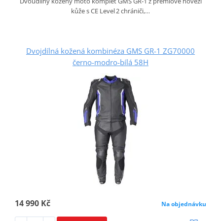
Dvoudílný kožený moto komplet GMS GR‑1 z prémiové hovězí
kůže s CE Level 2 chrániči,…
Dvojdílná kožená kombinéza GMS GR-1 ZG70000
černo-modro-bílá 58H
14 990 Kč
Na objednávku