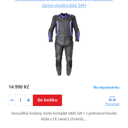
černo-modro-bílá 54H
14 990 Kč
Na objednávku
Do košíku
Porovnat
Dvoudílný kožený moto komplet GMS GR‑1 z prémiové hovězí
kůže s CE Level 2 chrániči,…