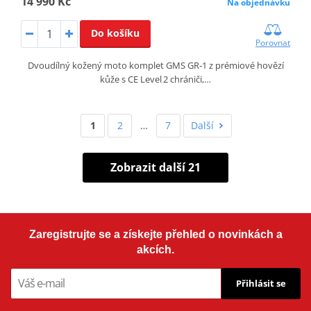
14 990 Kč
Na objednávku
Do košíku
Porovnat
Dvoudílný kožený moto komplet GMS GR‑1 z prémiové hovězí
kůže s CE Level 2 chrániči,…
1
2
…
7
Další
Zobrazit další 21
Zaregistrujte se a získejte přehled o novinkách a
akcích.
Přihlásit se