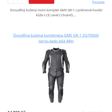
Porovnat
Dvoudílný kožený moto komplet GMS GR‑1 z prémiové hovězí
kůže s CE Level 2 chrániči,…
Dvojdílná kožená kombinéza GMS GR-1 ZG70000
černo-šedo-bílá 48H