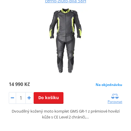
černo-žluto-bílá 58H
14 990 Kč
Na objednávku
Do košíku
Porovnat
Dvoudílný kožený moto komplet GMS GR‑1 z prémiové hovězí
kůže s CE Level 2 chrániči,…